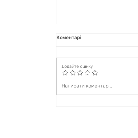
Коментарі
Додайте оцінку
СПІВПРАЦЯ З ПОЛІСЬКИМ
Написати коментар...
НАЦІОНАЛЬНИМ
УНІВЕРСИТЕТОМ