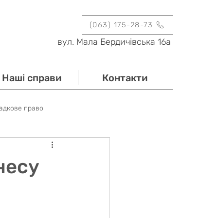
(063) 175-28-73
вул. Мала Бердичівська 16а
Наші справи
Контакти
адкове право
и
Заходи
Блог
несу