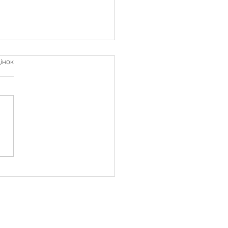
інок
СТЬ В ОБГОВОРЕННІ
ІТНІХ ПРОГРАМ
ГОТОВКИ МАЙБУТНІХ
СТІВ