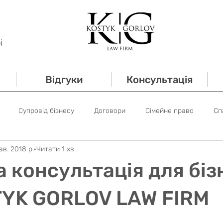
і
Відгуки
Консультація
Супровід бізнесу
Договори
Сімейне право
Сп
ав. 2018 р.
Читати 1 хв
 право
Трудове право
Супровід банкрутств
Новин
а консультація для біз
 право
TYK GORLOV LAW FIRM
ок.