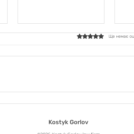
Оцінка: 0 з 5 зірок.
Ще немає оц
ЮФ "Костик Горлов"
УЧА
виступила спонсором та
ОСВ
співорганізатором
ПІД
чемпіонату з
ЮРИ
таїландського боксу
Kostyk Gorlov