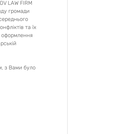
LOV LAW FIRM 
нду громади 
середнього 
фліктів та їх 
, оформлення 
рській 
, з Вами було 