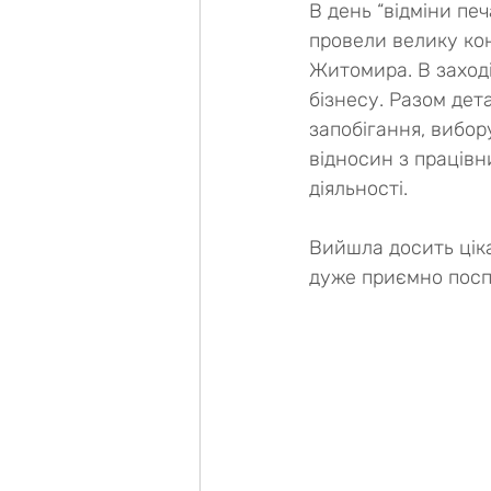
В день “відміни пе
провели велику кон
Житомира. В заході
бізнесу. Разом дет
запобігання, вибо
відносин з працівн
діяльності.
Вийшла досить ціка
дуже приємно посп