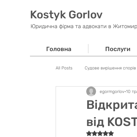
Kostyk Gorlov
Юридична фірма та адвокати в Житомир
Головна
Послуги
All Posts
Судове вирішення спорів
egormgorlov
10 тр
Банківські спори
Податкове
Відкрит
Кримінальне право
Майнове
від KOS
Оцінка: NaN з 5 зір