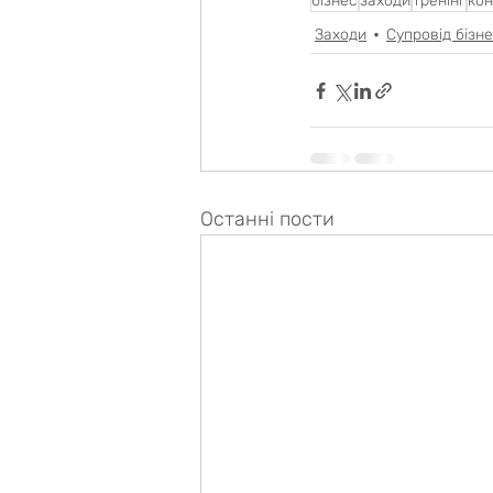
бізнес
заходи
тренінг
кон
Заходи
Супровід бізн
Останні пости