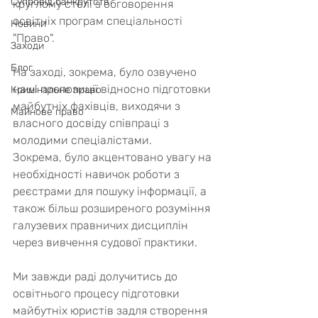
Супровід банкрутств
круглому столі з обговорення 
освітніх програм спеціальності 
Новини
"Право".
Заходи
Блог
На заході, зокрема, було озвучено 
наші пропозиції відносно підготовки 
Кримінальне право
майбутніх фахівців, виходячи з 
Майнове право
власного досвіду співпраці з 
молодими спеціалістами.
Зокрема, було акцентовано увагу на 
необхідності навичок роботи з 
реєстрами для пошуку інформації, а 
також більш розширеного розуміння 
галузевих правничих дисциплін 
через вивчення судової практики.
Ми завжди раді долучитись до 
освітнього процесу підготовки 
майбутніх юристів задля створення 