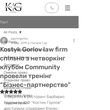
Пост
All Posts
egormgorlov
All Posts
11 бер. 2019 р.
Читати 1 хв
Kostyk Gorlov law firm
Судове вирішення спорів
спільно з нетворкінг
Супровід бізнесу
Договори
клубом Community
Сімейне право
провели тренінг
Спадкове право
“Бізнес-партнерство”
Банківські спори
Оцінка: NaN з 5 зірок.
Податкове право
6 березня в ресторані Барбарис 
партнери ЮФ “Костик Горлов” 
Трудове право
виступили спікерами бізнес-