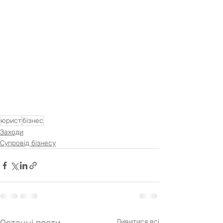
юрист
бізнес
Заходи
Супровід бізнесу
Дивитися всі