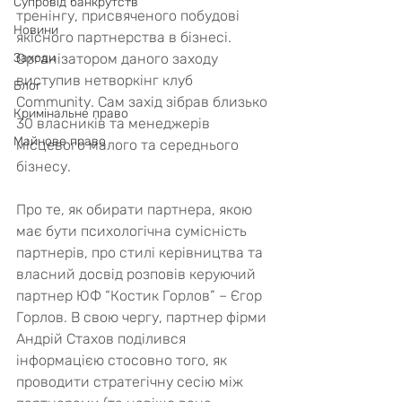
Супровід банкрутств
тренінгу, присвяченого побудові 
Новини
якісного партнерства в бізнесі. 
Заходи
Організатором даного заходу 
виступив нетворкінг клуб 
Блог
Community. Сам захід зібрав близько 
Кримінальне право
30 власників та менеджерів 
Майнове право
місцевого малого та середнього 
бізнесу.
Про те, як обирати партнера, якою 
має бути психологічна сумісність 
партнерів, про стилі керівництва та 
власний досвід розповів керуючий 
партнер ЮФ “Костик Горлов” – Єгор 
Горлов. В свою чергу, партнер фірми 
Андрій Стахов поділився 
інформацією стосовно того, як 
проводити стратегічну сесію між 