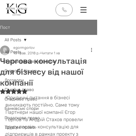
Пост
All Posts
egormgorlov
All Posts
10 трав. 2018 р.
Читати 1 хв
Чергова консультація
Судове вирішення спорів
для бізнесу від нашої
Супровід бізнесу
Договори
компанії
Сімейне право
Оцінка: NaN з 5 зірок.
Юридичні питання в бізнесі 
Спадкове право
виникають постійно. Саме тому 
Банківські спори
Партнери нашої компанії Єгор 
Податкове право
Горлов та Андрій Стахов провели 
другу поспіль консультацію для 
Трудове право
підприємців в рамках проекту з 