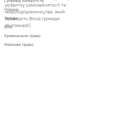
Супровід банкрутств
розвитку самозайнятості та 
Новини
мікропідприємництва, який 
Заходи
проводить Фонд громади 
Житомира!)
Блог
Кримінальне право
Майнове право