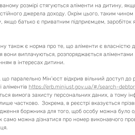
ваному розмірі стягуються аліменти на дитину, якщо
остійного джерела доходу. Окрім цього, таким чином
, якщо батько є приватним підприємцем, заробіток я
ну також є норма про те, що аліменти є власністю д
ім’я вони виплачуються, розпоряджається аліментами
нням в інтересах дитини.
, що паралельно Мін’юст відкрив вільний доступ до 
 аліментів 
https://erb.minjust.gov.ua/#/search-debtor
ться вимога захисту персональних даних, а тому ін
ише частково.  Зокрема, в реєстрі вказується прізви
одження боржника для того, щоб особу можна було 
ак само можна дізнатися про номер виконавчого про
ця.