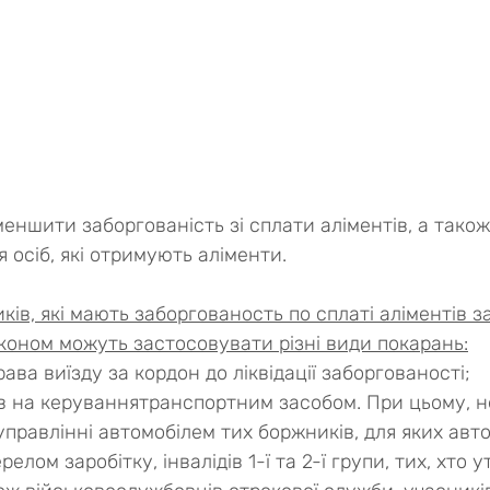
еншити заборгованість зі сплати аліментів, а також
осіб, які отримують аліменти.
ів, які мають заборгованость по сплаті аліментів за
аконом можуть застосовувати різні види покарань:
ава виїзду за кордон до ліквідації заборгованості;
в на керуваннятранспортним засобом. При цьому, н
правлінні автомобілем тих боржників, для яких авто
лом заробітку, інвалідів 1-ї та 2-ї групи, тих, хто 