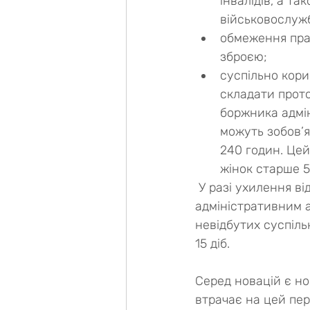
інвалідів, а т
військовослужбо
обмеження пра
зброєю;
суспільно кори
складати прото
боржника адмін
можуть зобов’я
240 годин. Цей
жінок старше 55
 У разі ухилення від соціальних робіт невідбутий строк може бути замінено 
адміністративним 
невідбутих суспіль
15 діб.
Серед новацій є нор
втрачає на цей пер