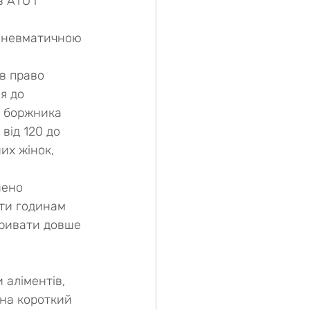
 АТО і 
пневматичною 
в право 
я до 
, боржника 
від 120 до 
их жінок, 
ти годинам 
тривати довше 
 аліментів, 
 на короткий 