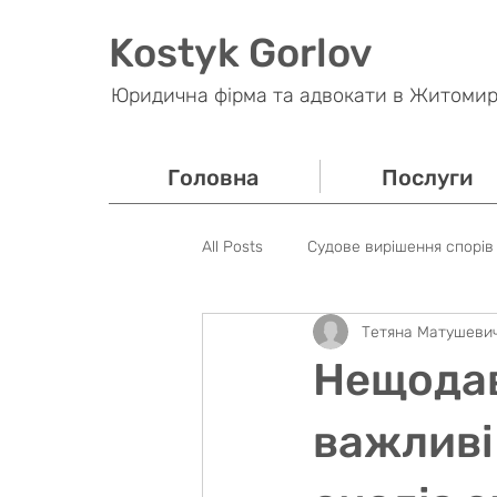
Kostyk Gorlov
Юридична фірма та адвокати в Житомир
Головна
Послуги
All Posts
Судове вирішення спорів
Тетяна Матушеви
Банківські спори
Податкове
Нещодав
Кримінальне право
Майнове
важливі 