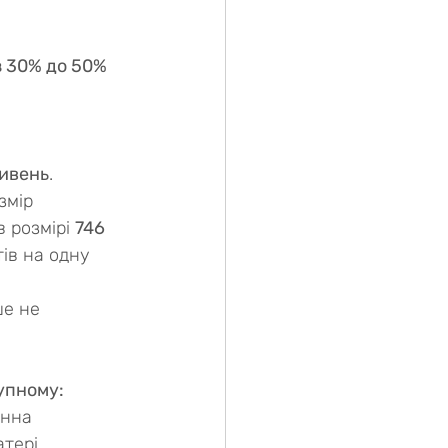
з 30% до 50% 
ривень
.
змір 
 розмірі 
746 
тів на одну 
ше не 
упному:
нна 
тері 