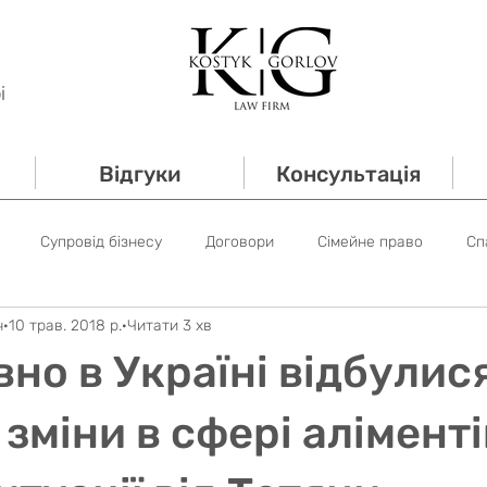
і
Відгуки
Консультація
Супровід бізнесу
Договори
Сімейне право
Сп
ч
10 трав. 2018 р.
Читати 3 хв
 право
Трудове право
Супровід банкрутств
Новин
но в Україні відбулис
 право
зміни в сфері аліменті