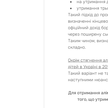
на утримання д
утримання трьо
Такий підхід до пр
визначенні кінцево
офіційний дохід бо
через поширену сьо
Таким чином, визна
складно.
Окрім стягнення ал
дітей в Україні в 2
Такий варіант не т
наступними нюанса
Для отримання алім
того, що утри