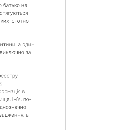
 батько не 
 стягуються 
ких істотно 
итини, а один 
 виключно за 
реєстру 
s
.
формація в 
ще, ім’я, по-
однозначно 
вадження, а 