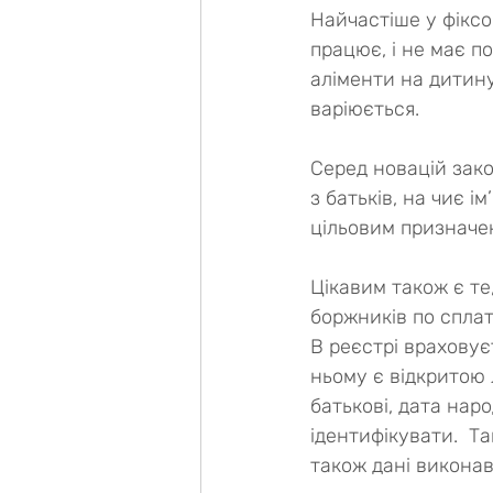
Найчастіше у фіксо
працює, і не має п
аліменти на дитину
варіюється.
Серед новацій зако
з батьків, на чиє 
цільовим призначе
Цікавим також є те
боржників по сплаті
В реєстрі враховує
ньому є відкритою л
батькові, дата нар
ідентифікувати.  Т
також дані виконав