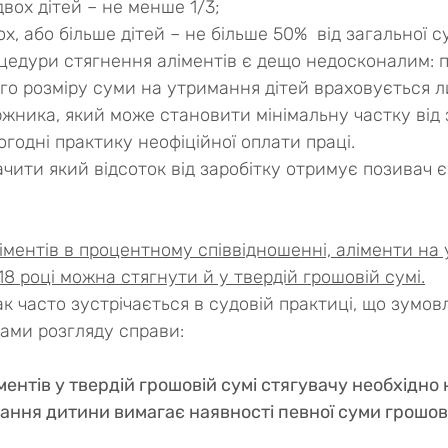
вох дітей – не менше 1/3;
х, або більше дітей – не більше 50%  від загальної с
оцедури стягнення аліментів є дещо недосконалим: п
го розміру суми на утримання дітей враховується 
ржника, який може становити мінімальну частку від 
годні практику неофіційної оплати праці.
чити який відсоток від заробітку отримує позивач є
іментів в процентному співвідношенні, аліменти на
018 році можна стягнути й у твердій грошовій сумі.
ак часто зустрічається в судовій практиці, що зумов
ми розгляду справи:
ентів у твердій грошовій сумі стягувачу необхідно 
мання дитини вимагає наявності певної суми грошов