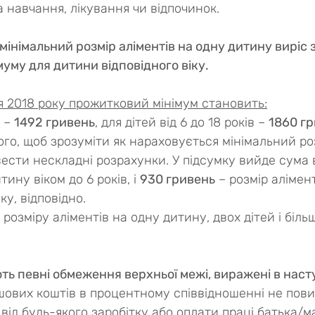
а навчання, лікування чи відпочинок.
мінімальний розмір аліментів на одну дитину виріс 
уму для дитини відповідного віку.
ня 2018 року прожитковий мінімум становить:
 – 
1492 гривень
, для дітей від 6 до 18 років – 
1860 г
ого, щоб зрозуміти як нараховується мінімальний ро
вести нескладні розрахунки. У підсумку вийде сума в
тину віком до 6 років, і 
930 гривень
 – розмір алімен
у, відповідно.
озміру аліментів на одну дитину, двох дітей і біль
ть певні обмеження верхньої межі, виражені в наст
шових коштів в процентному співвідношенні не пови
ід будь-якого заробітку або оплати праці батька/ма