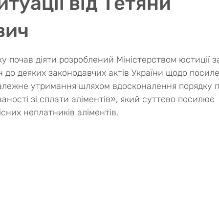
итуації від Тетяни
вич
ок.
ку почав діяти розроблений Міністерством юстиції з
 до деяких законодавчих актів України щодо посил
алежне утримання шляхом вдосконалення порядку 
аності зі сплати аліментів», який суттєво посилює 
існих неплатників аліментів.