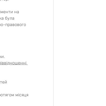
іменти на 
ка була 
но-правового 
ни.
іввідношенні 
тей 
отягом місяця 