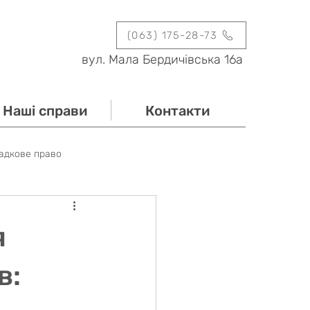
(063) 175-28-73
вул. Мала Бердичівська 16а
Наші справи
Контакти
адкове право
и
Заходи
Блог
я
в: