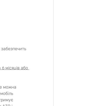
 забезпечить 
 6 місяців або 
е можна 
мобіль 
утримує 