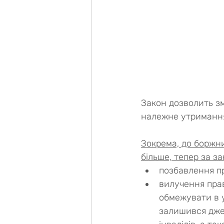
Закон дозволить зм
належне утримання 
Зокрема, до боржник
більше, тепер за з
позбавлення пр
вилучення пра
обмежувати в у
залишився джере