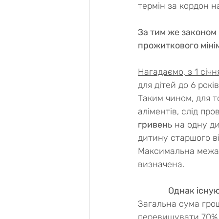
термін за кордон н
За тим же законом 
прожиткового мінім
Нагадаємо, з 1 січ
для дітей до 6 років
Таким чином, для т
аліментів, слід про
гривень
 на одну ди
дитину старшого вік
Максимальна межа р
визначена.
Однак існую
Загальна сума гро
перевищувати 70% в