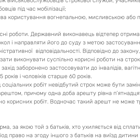
акож військовослужбовців строкової служби, учасників
вців під час мобілізації;
ва користування вогнепальною, мисливською або 
сні роботи. Державний виконавець відтепер отрима
кол і направляти його до суду з метою застосуванн
істративної  відповідальності. Відповідно до закону
зати виконувати суспільно корисні роботи на строк 
 захід заборонено застосовувати до інвалідів, вагітн
 років і чоловіків старше 60 років.
арештом, причому одна доба арешту рівна п’ятнадця
но корисних робіт. Водночас такий арешт не може 
ма, за якою той з батьків, хто ухиляється від сплати
іод право на згоду іншого з батьків на виїзд дитини