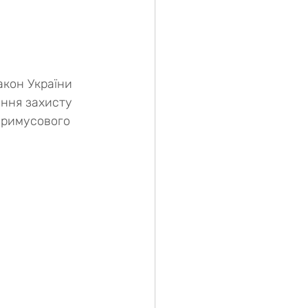
акон України 
ення захисту 
примусового 