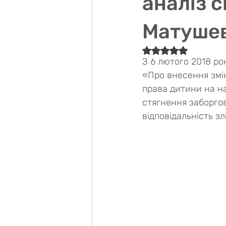
аналіз с
Матуше
Оцінка: NaN з 5 зір
З 6 лютого 2018 ро
«Про внесення змін
права дитини на н
стягнення заборгов
відповідальність зл