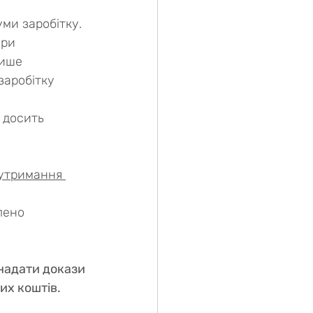
уми заробітку.
ри 
лише 
заробітку 
 досить 
 утримання 
лено 
надати докази 
их коштів.