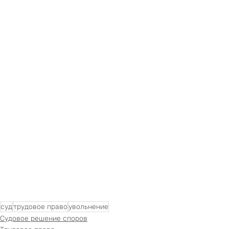
суд
трудовое право
увольнение
Судовое решение споров