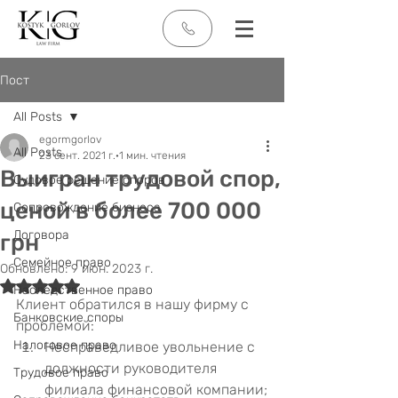
Пост
All Posts
egormgorlov
All Posts
23 сент. 2021 г.
1 мин. чтения
Выигран трудовой спор,
Судовое решение споров
ценой в более 700 000
Сопровождение бизнеса
Договора
грн
Семейное право
Обновлено:
9 июн. 2023 г.
Оценка: не число из 5 звезд.
Наследственное право
Клиент обратился в нашу фирму с 
Банковские споры
проблемой:
Налоговое право
Несправедливое увольнение с 
должности руководителя 
Трудовое право
филиала финансовой компании;