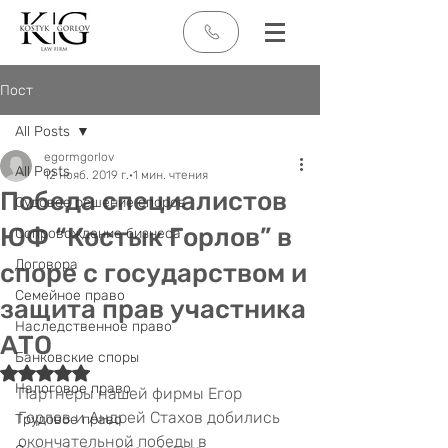
Пост
All Posts
egormgorlov
All Posts
12 нояб. 2019 г.
1 мин. чтения
Победа специалистов
Судовое решение споров
ЮФ “Костык Горлов” в
Сопровождение бизнеса
Договора
споре с государством и
Семейное право
защита прав участника
Наследственное право
АТО
Банковские споры
Оценка: не число из 5 звезд.
Налоговое право
Партнеры нашей фирмы Егор 
Горлов и Андрей Стахов добились 
Трудовое право
окончательной победы в 