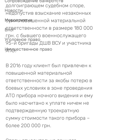
Сопровождение банкротств
долгоиграющем судебном споре, 
Новости
недопустив взыскание незаконных 
Мероприятия
сумм повышенной материальной 
ответственности в размере 180 000 
Блог
грн. с бывшего военнослужащего 
Уголовное право
95-й бригады ДШВ ВСУ и участника 
Имущественное право
АТО.
В 2016 году клиент был привлечен к 
повышенной материальной 
ответственности за якобы потерю в 
боевых условиях в зоне проведения 
АТО прибора ночного видения и ему 
было насчитано к уплате ничем не 
подтвержденную троекратную 
сумму стоимости такого прибора – 
более 200 000 грн.