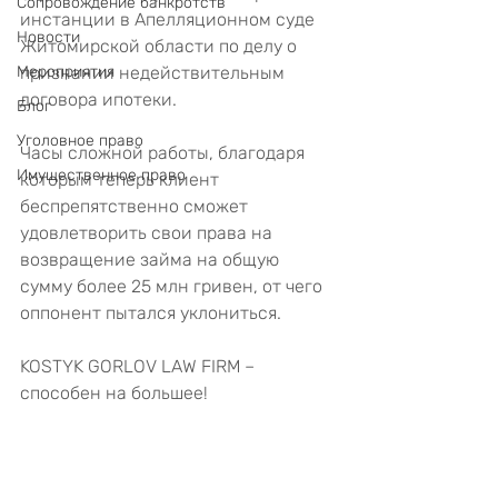
Сопровождение банкротств
инстанции в Апелляционном суде 
Новости
Житомирской области по делу о 
Мероприятия
признании недействительным 
договора ипотеки.
Блог
Уголовное право
Часы сложной работы, благодаря 
Имущественное право
которым теперь клиент 
беспрепятственно сможет 
удовлетворить свои права на 
возвращение займа на общую 
сумму более 25 млн гривен, от чего 
оппонент пытался уклониться.
KOSTYK GORLOV LAW FIRM – 
способен на большее!