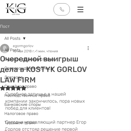
Пост
All Posts
egormgorlov
All Posts
10 мая 2018 г.
1 мин. чтения
Очередной выигрыш
Судовое решение споров
дела в KOSTYK GORLOV
Сопровождение бизнеса
Договора
LAW FIRM
Семейное право
Оценка: не число из 5 звезд.
Судебное затишье в нашей 
Наследственное право
компании закончилось, пора новых 
Банковские споры
побед для клиентов!
Налоговое право
Сегодня управляющий партнер Егор 
Трудовое право
Горлов отстоял решение первой 