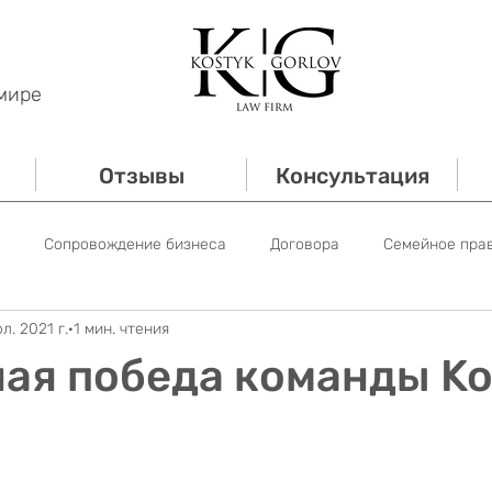
мире
Отзывы
Консультация
Сопровождение бизнеса
Договора
Семейное пра
л. 2021 г.
1 мин. чтения
е право
Трудовое право
Сопровождение банкротств
ая победа команды Ko
Имущественное право
из 5 звезд.