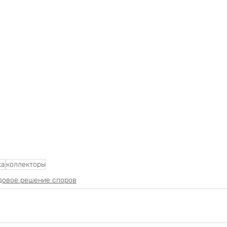
ка
коллекторы
довое решение споров