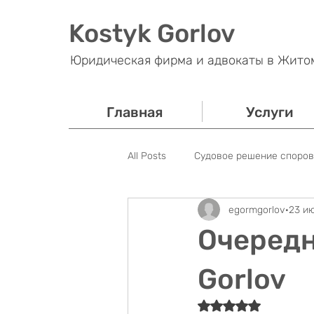
Kostyk Gorlov
Юридическая фирма и адвокаты в Жито
Главная
Услуги
All Posts
Судовое решение споров
egormgorlov
23 ию
Банковские споры
Налогово
Очередн
Блог
Уголовное право
Gorlov
Оценка: не число 