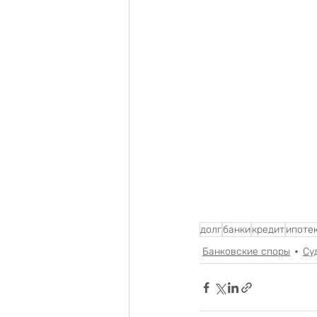
долг
банки
кредит
ипоте
Банковские споры
Су