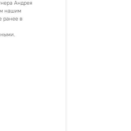
тнера Андрея 
ум нашим 
 ранее в 
ьными.