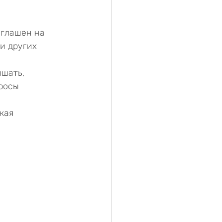
иглашен на 
и других 
шать, 
росы 
кая 