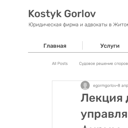
Kostyk Gorlov
Юридическая фирма и адвокаты в Жито
Главная
Услуги
All Posts
Судовое решение споров
egormgorlov
8 апр
Банковские споры
Налогово
Лекция 
Блог
Уголовное право
управля