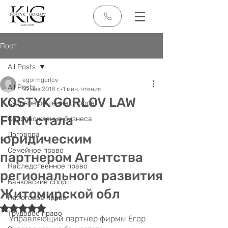
Пост
All Posts
egormgorlov
All Posts
10 мая 2018 г.
1 мин. чтения
KOSTYK GORLOV LAW
Судовое решение споров
FIRM стала
Сопровождение бизнеса
Договора
юридическим
Семейное право
партнером Агентства
Наследственное право
регионального развития
Банковские споры
Житомирской обл
Налоговое право
Оценка: не число из 5 звезд.
Трудовое право
Управляющий партнер фирмы Егор 