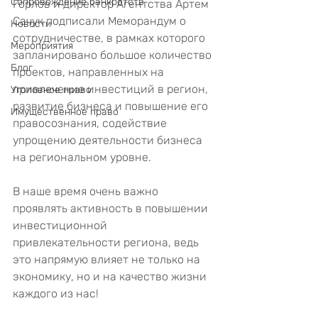
Сопровождение банкротств
Горлов и директор Агентства Артем 
Сачук подписали Меморандум о 
Новости
сотрудничестве, в рамках которого 
Мероприятия
запланировано большое количество 
Блог
проектов, направленных на 
привлечение инвестиций в регион, 
Уголовное право
развитие бизнеса и повышение его 
Имущественное право
правосознания, содействие 
упрощению деятельности бизнеса 
на региональном уровне.
В наше время очень важно 
проявлять активность в повышении 
инвестиционной 
привлекательности региона, ведь 
это напрямую влияет не только на 
экономику, но и на качество жизни 
каждого из нас!