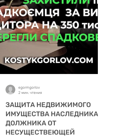
egormgorlov
2 мин. чтения