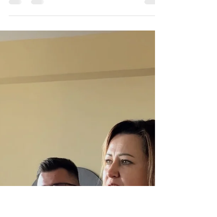
По приглашению Государственного
университета "Житомирская политехника"
партнер нашей фирмы Андрей Стахов принял
участие в круглом столе...