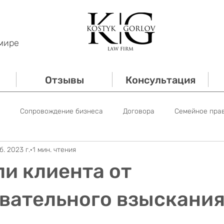
мире
Отзывы
Консультация
Сопровождение бизнеса
Договора
Семейное пра
б. 2023 г.
1 мин. чтения
е право
Трудовое право
Сопровождение банкротств
и клиента от
Имущественное право
вательного взыскания