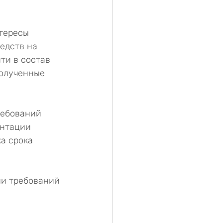
тересы 
едств на 
ти в состав 
олученные 
ребований 
нтации 
а срока 
и требований 