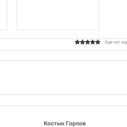
Оценка: 0 из 5 звезд.
Еще нет оц
Первая судебная победа в
новом году
Костык Горлов