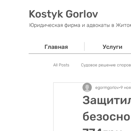
Kostyk Gorlov
Юридическая фирма и адвокаты в Жито
Главная
Услуги
All Posts
Судовое решение споров
egormgorlov
9 ноя
Банковские споры
Налогово
Защитил
Блог
Уголовное право
безосно