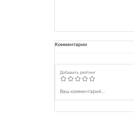
Комментарии
Добавить рейтинг
ФОРМИРОВАНИЕ НОВОЙ
Ваш комментарий...
СУДЕБНОЙ ПРАКТИКЕ В
ДЕЛАХ О БАНКРОТСТВЕ