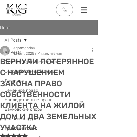
Пост
All Posts
egormgorlov
All Posts
13 окт. 2025 г.
1 мин. чтения
ВЕРНУЛИ ПОТЕРЯННОЕ
Судовое решение споров
С НАРУШЕНИЕМ
Сопровождение бизнеса
Договора
ЗАКОНА ПРАВО
Семейное право
СОБСТВЕННОСТИ
Наследственное право
КЛИЕНТА НА ЖИЛОЙ
Банковские споры
ДОМ И ДВА ЗЕМЕЛЬНЫХ
Налоговое право
УЧАСТКА
Трудовое право
Оценка: не число из 5 звезд.