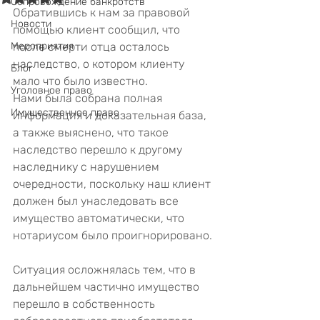
Сопровождение банкротств
Обратившись к нам за правовой 
Новости
помощью клиент сообщил, что 
Мероприятия
после смерти отца осталось 
наследство, о котором клиенту 
Блог
мало что было известно.
Уголовное право
Нами была собрана полная 
Имущественное право
информация и доказательная база, 
а также выяснено, что такое 
наследство перешло к другому 
наследнику с нарушением 
очередности, поскольку наш клиент 
должен был унаследовать все 
имущество автоматически, что 
нотариусом было проигнорировано.
Ситуация осложнялась тем, что в 
дальнейшем частично имущество 
перешло в собственность 