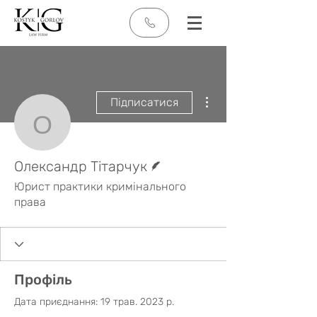
Інші дії
Підписатися
Олександр Тітарчук
Автор
Олександр Тітарчук
Юрист практики кримінального
права
Профіль
Дата приєднання: 19 трав. 2023 р.