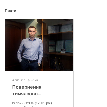
Пости
4 лип. 2018 р.
∙
6
хв
Повернення
тимчасово
вилученого майна
Із прийняттям у 2012 році