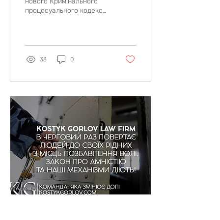
нового Кримінального
процесуального кодексу
України з’явилося таке
нове поняття, як
тимчасове вилучення
майна....
33
0